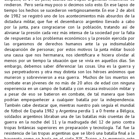
rindieron. Pero sería muy poco si decimos solo esto. En ese lapso de
tiempo los hechos se sucedieron vertiginosamente. En ese 2 de abril
de 1982 se registró uno de los acontecimientos más absurdos de la
dictadura militar, que fue el desembarco argentino llevado a cabo
por la junta, para congraciarse con la población, tratando así de
alivianar la presión cada vez más intensa de la sociedad por la falta
de respuestas a los problemas económicos y la presión ejercida por
las organismos de derechos humanos ante la ya indisimulable
desaparición de personas; por estos motivos la junta militar buscó
una causa que nos hermanara, nos identificara e hiciera olvidar al
menos por un tiempo la situación que se vivía en aquellos días. Sin
embargo, debemos saber diferenciar las cosas. Una es la guerra y
sus perpetradores y otra muy distinta son los héroes anónimos que
murieron y sobrevivieron a esa guerra. Muchos de los muertos en
combate eran jóvenes de no más de 20 años de edad con ninguna
experiencia en un campo de batalla y con escasa instrucción militar y
a pesar de eso se batieron en combate, de tal manera que bien
podrían empequeñecer a cualquier batalla por la independencia.
También cabe destacar que, mientras nuestro país seguía el mundial
de fútbol de España 1982 y Argentina perdía 1 a 0 frente a Bélgica,
soldados argentinos libraban una de las batallas más cruentas de la
guerra en la noche del 11 y la madrugada del 12 de junio contra
tropas británicas superiores en preparación y tecnología. Tal fue la
resistencia de las tropas argentinas que se libró una batalla final a la
bayoneta como se hacía en el siglo XIX. Traigo a la memoria esto