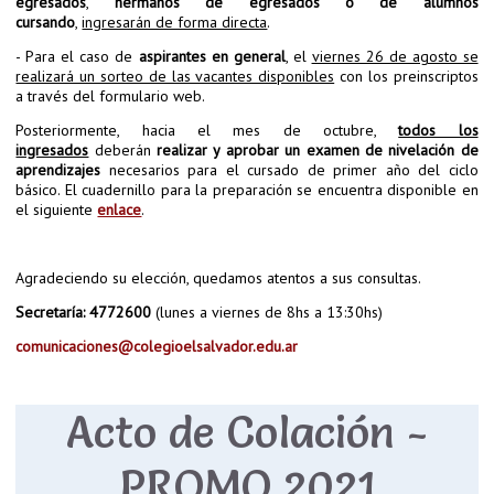
egresados
,
hermanos
de egresados o de alumnos
cursando
,
ingresarán de forma directa
.
- Para el caso de
aspirantes en general
, el
viernes 26 de agosto se
realizará un sorteo de las vacantes disponibles
con los preinscriptos
a través del formulario web.
Posteriormente, hacia el mes de octubre,
todos los
ingresados
deberán
realizar y aprobar un examen de nivelación de
aprendizajes
necesarios para el cursado de primer año del ciclo
básico. El cuadernillo para la preparación se encuentra disponible en
el siguiente
enlace
.
Agradeciendo su elección, quedamos atentos a sus consultas.
Secretaría: 4772600
(lunes a viernes de 8hs a 13:30hs)
comunicaciones@colegioelsalvador.edu.ar
Acto de Colación -
PROMO 2021