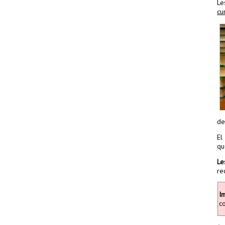
Le
cu
de
El
qu
Le
re
I
co