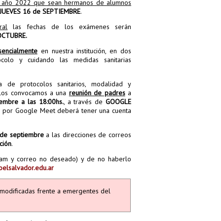
er año 2022 que sean hermanos de alumnos
 JUEVES 16 de SEPTIEMBRE
.
ral
las fechas de los exámenes serán
OCTUBRE.
sencialmente
en nuestra institución, en dos
ocolo y cuidando las medidas sanitarias
a de protocolos sanitarios, modalidad y
 los convocamos a una
reunión de padres
a
embre a las 18:00hs.
, a través de
GOOGLE
ón por Google Meet deberá tener una cuenta
 de septiembre
a las direcciones de correos
ción
.
pam y correo no deseado) y de no haberlo
elsalvador.edu.ar
modificadas frente a emergentes del