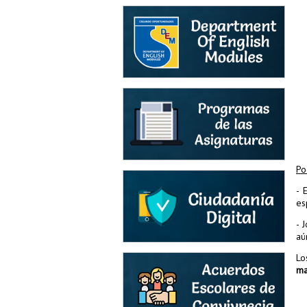
Po
- 
es
- 
aú
L
ma