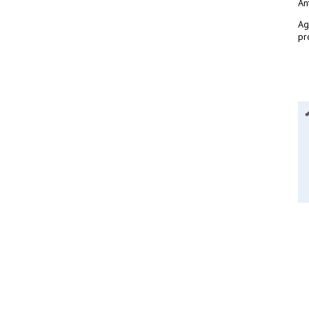
An
Ag
pr