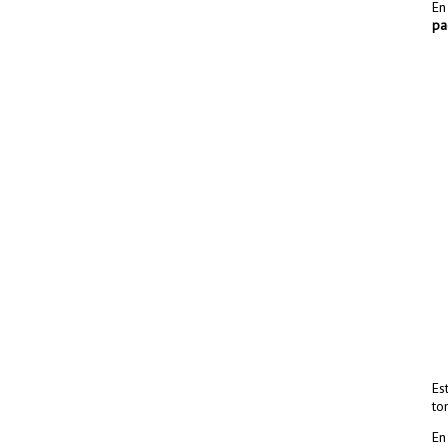
En
pa
Es
to
En