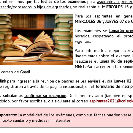
s informamos que las
fechas de los exámenes
para
aspirantes a prim
rsando/egresados, o hijos de egresados,
se realizarán el
MIERCOLES 15 y
Para los
aspirantes en gene
MIERCOLES 06 y JUEVES 07 de 
Los exámenes se
tomarán pre
horarios, respetando el prot
vigentes.
Para informarles mejor acerc
lineamientos sobre el examen,
realizarse el
lunes 06 de septi
MEET
. Para acceder a la reuni
 correo de
Gmai
l.
link
para ingresar a la reunión de padres se les enviará el día
jueves 02
e registraron a través de la página institucional, en el
formulario
de inscrip
s solicitamos
confirmar su recepción
. De haber revisado (también en s
cibido, por favor escriba al día siguiente al correo
aspirantes2021@colegio
mportante:
La modalidad de los exámenes, como sus fechas pueden verse 
ntexto sanitario y medidas ministeriales.