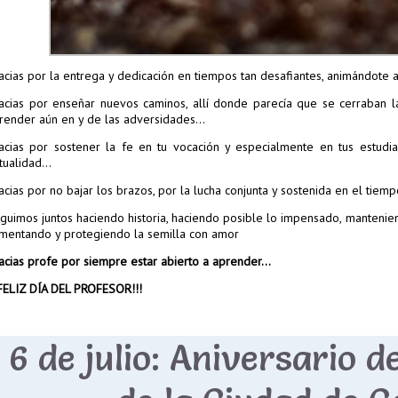
acias por la entrega y dedicación en tiempos tan desafiantes, animándote a
acias por enseñar nuevos caminos, allí donde parecía que se cerraban la
render aún en y de las adversidades…
acias por sostener la fe en tu vocación y especialmente en tus estudi
rtualidad…
acias por no bajar los brazos, por la lucha conjunta y sostenida en el tiem
guimos juntos haciendo historia, haciendo posible lo impensado, manteni
imentando y protegiendo la semilla con amor
acias profe por siempre estar abierto a aprender…
¡FELIZ DÍA DEL PROFESOR!!!
6 de julio: Aniversario d