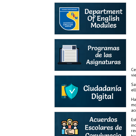
Ce
vi
Sa
el
Ha
mo
ac
Es
in
re
hi