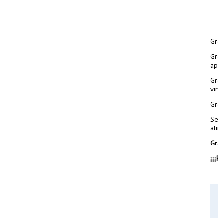
Gr
Gr
ap
Gr
vi
Gr
Se
al
Gr
¡¡