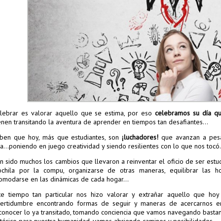
lebrar es valorar aquello que se estima, por eso
celebramos su día qu
enen transitando la aventura de aprender en tiempos tan desafiantes…
ben que hoy, más que estudiantes, son
¡luchadores!
que avanzan a pesa
la…poniendo en juego creatividad y siendo resilientes con lo que nos tocó.
n sido muchos los cambios que llevaron a reinventar el oficio de ser estud
chila por la compu, organizarse de otras maneras, equilibrar las h
omodarse en las dinámicas de cada hogar…
te tiempo tan particular nos hizo valorar y extrañar aquello que ho
certidumbre encontrando formas de seguir y maneras de acercarnos en
conocer lo ya transitado, tomando conciencia que vamos navegando bastan
stórico para nuestra humanidad, vamos abriendo caminos y posibilidades.